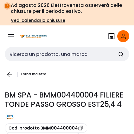
Vai alla
Vai
Ad agosto 2026 Elettroveneta osserverà delle
navigazione
alla
chiusure per il periodo estivo.
pagina
Vedi calendario chiusure
Cerca input
Torna indietro
BM SPA - BMM004400004 FILIERE
TONDE PASSO GROSSO EST25,4 4
copia
Cod. prodotto BMM004400004