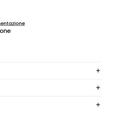
entazione
ione