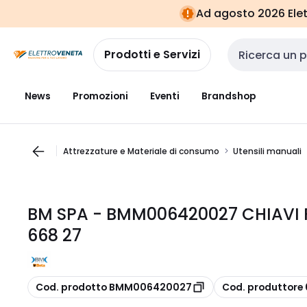
Vai alla
Vai
Ad agosto 2026 Elett
navigazione
alla
pagina
Prodotti e Servizi
Cerca input
News
Promozioni
Eventi
Brandshop
Attrezzature e Materiale di consumo
Utensili manuali
BM SPA - BMM006420027 CHIAVI 
668 27
copia
copia
Cod. prodotto BMM006420027
Cod. produttor