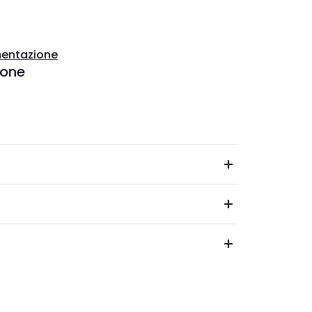
entazione
ione