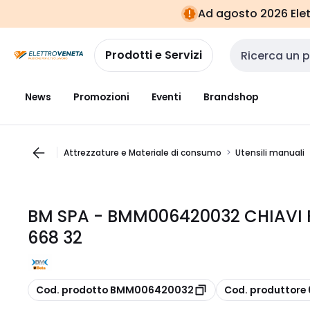
Vai alla
Vai
Ad agosto 2026 Elett
navigazione
alla
pagina
Prodotti e Servizi
Cerca input
News
Promozioni
Eventi
Brandshop
Attrezzature e Materiale di consumo
Utensili manuali
BM SPA - BMM006420032 CHIAVI 
668 32
copia
copia
Cod. prodotto BMM006420032
Cod. produttor