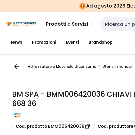
Vai alla
Vai
Ad agosto 2026 Elett
navigazione
alla
pagina
Prodotti e Servizi
Cerca input
News
Promozioni
Eventi
Brandshop
Attrezzature e Materiale di consumo
Utensili manuali
BM SPA - BMM006420036 CHIAVI 
668 36
copia
copia
Cod. prodotto BMM006420036
Cod. produttor