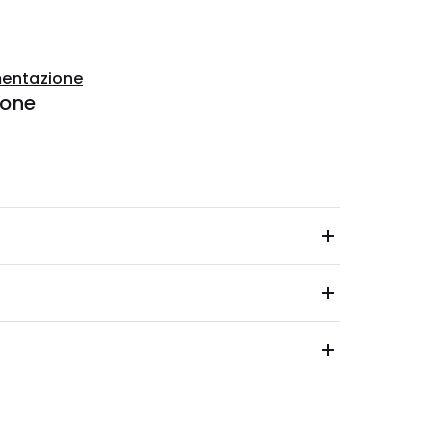
entazione
ione