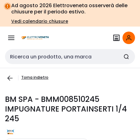
Vai alla
Vai
Ad agosto 2026 Elettroveneta osserverà delle
navigazione
alla
chiusure per il periodo estivo.
pagina
Vedi calendario chiusure
Cerca input
Torna indietro
BM SPA - BMM008510245
IMPUGNATURE PORTAINSERTI 1/4
245