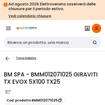
Vai alla
Vai
Ad agosto 2026 Elettroveneta osserverà delle
navigazione
alla
chiusure per il periodo estivo.
pagina
Vedi calendario chiusure
Cerca input
Torna indietro
BM SPA - BMM012071025 GIRAVITI
TX EVOX 5X100 TX25
copia
Cod. prodotto BMM012071025