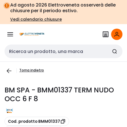
Vai alla
Vai
Ad agosto 2026 Elettroveneta osserverà delle
navigazione
alla
chiusure per il periodo estivo.
pagina
Vedi calendario chiusure
Cerca input
Torna indietro
BM SPA - BMM01337 TERM NUDO
OCC 6 F 8
copia
Cod. prodotto BMM01337