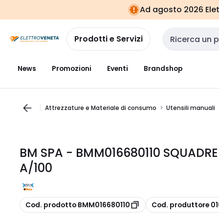
Vai alla
Vai
Ad agosto 2026 Elett
navigazione
alla
pagina
Prodotti e Servizi
Cerca input
News
Promozioni
Eventi
Brandshop
Attrezzature e Materiale di consumo
Utensili manuali
BM SPA - BMM016680110 SQUADRE 
A/100
copia
copia
Cod. prodotto BMM016680110
Cod. produttore 0