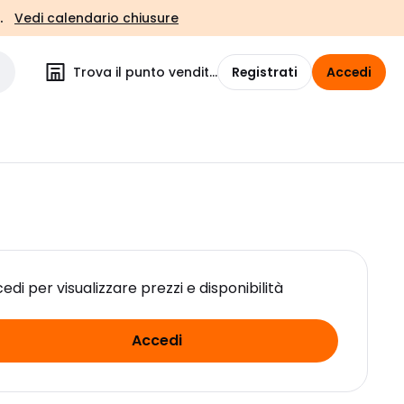
.
Vedi calendario chiusure
Trova il punto vendita
Registrati
Accedi
edi per visualizzare prezzi e disponibilità
Accedi