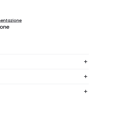
entazione
ione