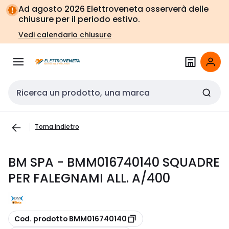
Vai alla
Vai
Ad agosto 2026 Elettroveneta osserverà delle
navigazione
alla
chiusure per il periodo estivo.
pagina
Vedi calendario chiusure
Cerca input
Torna indietro
BM SPA - BMM016740140 SQUADRE
PER FALEGNAMI ALL. A/400
copia
Cod. prodotto BMM016740140