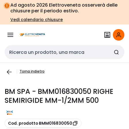
Vai alla
Vai
Ad agosto 2026 Elettroveneta osserverà delle
navigazione
alla
chiusure per il periodo estivo.
pagina
Vedi calendario chiusure
Cerca input
Torna indietro
BM SPA - BMM016830050 RIGHE
SEMIRIGIDE MM-1/2MM 500
copia
Cod. prodotto BMM016830050