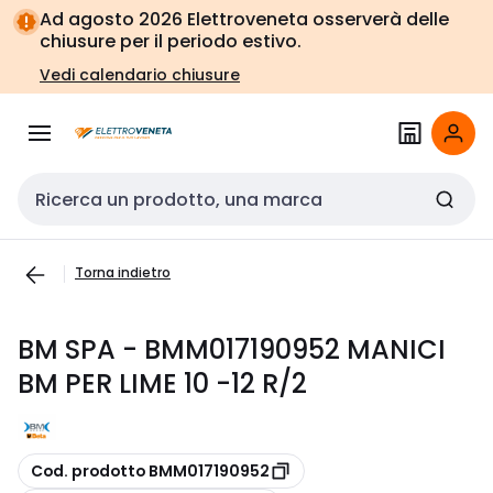
Vai alla
Vai
Ad agosto 2026 Elettroveneta osserverà delle
navigazione
alla
chiusure per il periodo estivo.
pagina
Vedi calendario chiusure
Cerca input
Torna indietro
BM SPA - BMM017190952 MANICI
BM PER LIME 10 -12 R/2
copia
Cod. prodotto BMM017190952