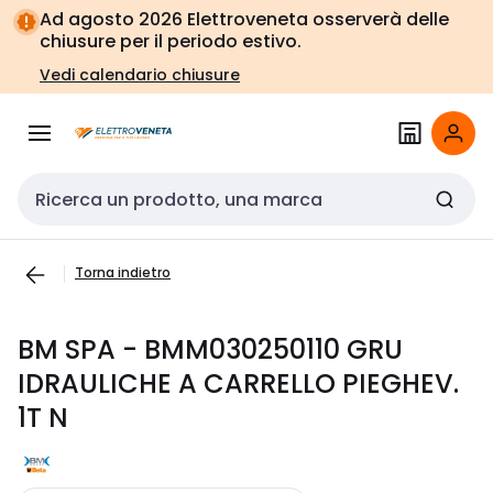
Vai alla
Vai
Ad agosto 2026 Elettroveneta osserverà delle
navigazione
alla
chiusure per il periodo estivo.
pagina
Vedi calendario chiusure
Cerca input
Torna indietro
BM SPA - BMM030250110 GRU
IDRAULICHE A CARRELLO PIEGHEV.
1T N