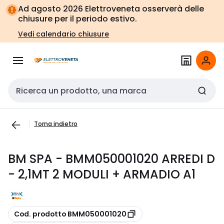
Vai alla
Vai
Ad agosto 2026 Elettroveneta osserverà delle
navigazione
alla
chiusure per il periodo estivo.
pagina
Vedi calendario chiusure
Cerca input
Torna indietro
BM SPA - BMM050001020 ARREDI D
- 2,1MT 2 MODULI + ARMADIO A1
copia
Cod. prodotto BMM050001020