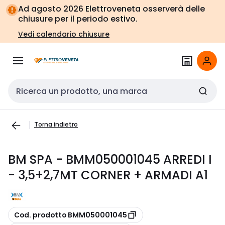
Vai alla
Vai
Ad agosto 2026 Elettroveneta osserverà delle
navigazione
alla
chiusure per il periodo estivo.
pagina
Vedi calendario chiusure
Cerca input
Torna indietro
BM SPA - BMM050001045 ARREDI I
- 3,5+2,7MT CORNER + ARMADI A1
copia
Cod. prodotto BMM050001045