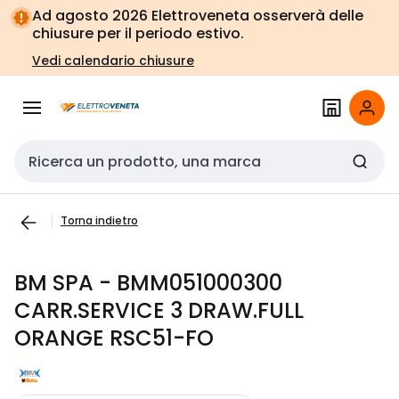
Vai alla
Vai
Ad agosto 2026 Elettroveneta osserverà delle
navigazione
alla
chiusure per il periodo estivo.
pagina
Vedi calendario chiusure
Cerca input
Torna indietro
BM SPA - BMM051000300
CARR.SERVICE 3 DRAW.FULL
ORANGE RSC51-FO