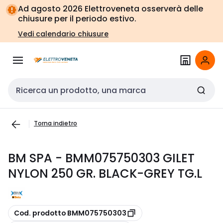
Vai alla
Vai
Ad agosto 2026 Elettroveneta osserverà delle
navigazione
alla
chiusure per il periodo estivo.
pagina
Vedi calendario chiusure
Cerca input
Torna indietro
BM SPA - BMM075750303 GILET
NYLON 250 GR. BLACK-GREY TG.L
copia
Cod. prodotto BMM075750303