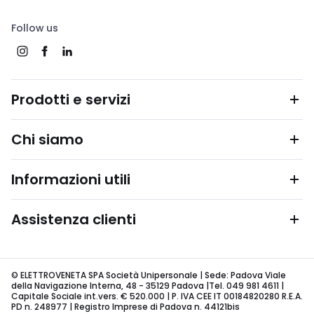
Follow us
Prodotti e servizi
Chi siamo
Informazioni utili
Assistenza clienti
© ELETTROVENETA SPA Società Unipersonale | Sede: Padova Viale
della Navigazione Interna, 48 - 35129 Padova |Tel. 049 981 4611 |
Capitale Sociale int.vers. € 520.000 | P. IVA CEE IT 00184820280 R.E.A.
PD n. 248977 | Registro Imprese di Padova n. 44121bis