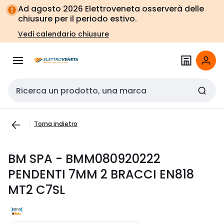
Vai alla
Vai
Ad agosto 2026 Elettroveneta osserverà delle
navigazione
alla
chiusure per il periodo estivo.
pagina
Vedi calendario chiusure
Cerca input
Torna indietro
BM SPA - BMM080920222
PENDENTI 7MM 2 BRACCI EN818
MT2 C7SL