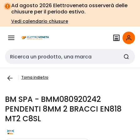
Vai alla
Vai
Ad agosto 2026 Elettroveneta osserverà delle
navigazione
alla
chiusure per il periodo estivo.
pagina
Vedi calendario chiusure
Cerca input
Torna indietro
BM SPA - BMM080920242
PENDENTI 8MM 2 BRACCI EN818
MT2 C8SL