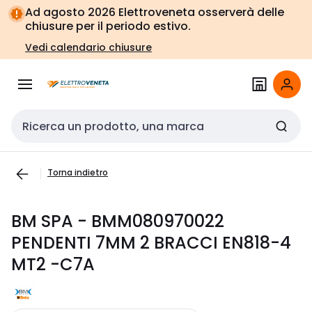
Vai alla
Vai
Ad agosto 2026 Elettroveneta osserverà delle
navigazione
alla
chiusure per il periodo estivo.
pagina
Vedi calendario chiusure
Cerca input
Torna indietro
BM SPA - BMM080970022
PENDENTI 7MM 2 BRACCI EN818-4
MT2 -C7A