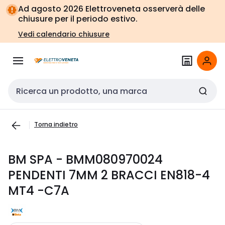
Vai alla
Vai
Ad agosto 2026 Elettroveneta osserverà delle
navigazione
alla
chiusure per il periodo estivo.
pagina
Vedi calendario chiusure
Cerca input
Torna indietro
BM SPA - BMM080970024
PENDENTI 7MM 2 BRACCI EN818-4
MT4 -C7A