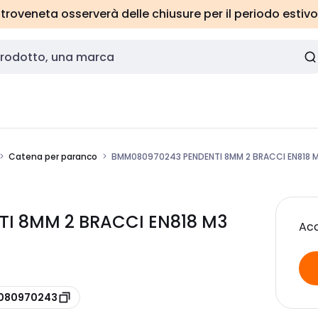
roveneta osserverà delle chiusure per il periodo estivo
Catena per paranco
BMM080970243 PENDENTI 8MM 2 BRACCI EN818 M
I 8MM 2 BRACCI EN818 M3
Acc
 080970243