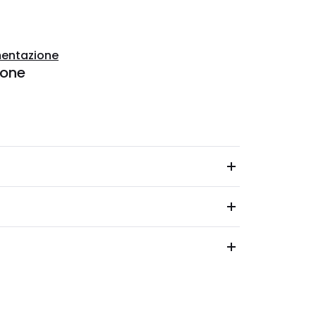
entazione
ione