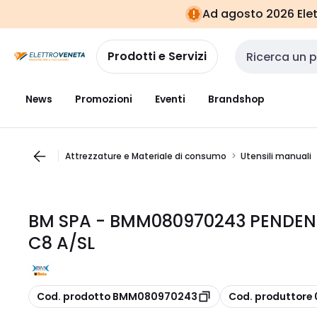
Vai alla
Vai
Ad agosto 2026 Elett
navigazione
alla
pagina
Prodotti e Servizi
Cerca input
News
Promozioni
Eventi
Brandshop
Attrezzature e Materiale di consumo
Utensili manuali
BM SPA - BMM080970243 PENDENT
C8 A/SL
copia
copia
Cod. prodotto BMM080970243
Cod. produttore