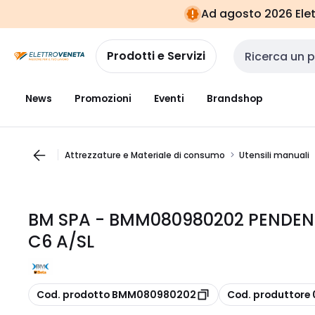
Vai alla
Vai
Ad agosto 2026 Elett
navigazione
alla
pagina
Prodotti e Servizi
Cerca input
News
Promozioni
Eventi
Brandshop
Attrezzature e Materiale di consumo
Utensili manuali
BM SPA - BMM080980202 PENDENT
C6 A/SL
copia
copia
Cod. prodotto BMM080980202
Cod. produttore