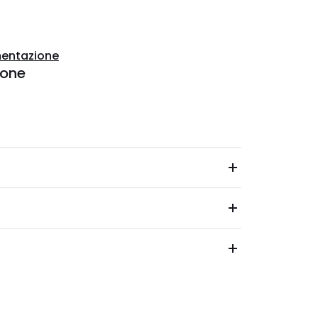
entazione
ione