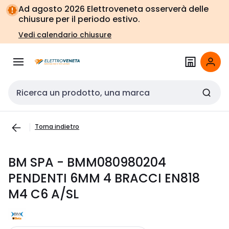
Vai alla
Vai
Ad agosto 2026 Elettroveneta osserverà delle
navigazione
alla
chiusure per il periodo estivo.
pagina
Vedi calendario chiusure
Cerca input
Torna indietro
BM SPA - BMM080980204
PENDENTI 6MM 4 BRACCI EN818
M4 C6 A/SL