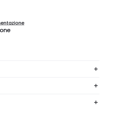
entazione
ione