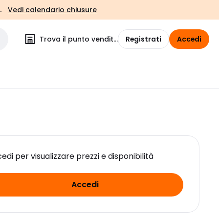
.
Vedi calendario chiusure
Trova il punto vendita
Registrati
Accedi
edi per visualizzare prezzi e disponibilità
Accedi