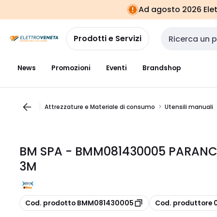
Vai alla
Vai
Ad agosto 2026 Elett
navigazione
alla
pagina
Prodotti e Servizi
Cerca input
News
Promozioni
Eventi
Brandshop
Attrezzature e Materiale di consumo
Utensili manuali
BM SPA - BMM081430005 PARANCHI
3M
copia
copia
Cod. prodotto BMM081430005
Cod. produttore