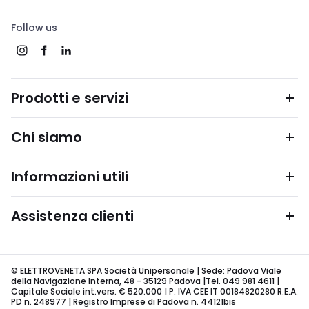
Follow us
Prodotti e servizi
Chi siamo
Informazioni utili
Assistenza clienti
© ELETTROVENETA SPA Società Unipersonale | Sede: Padova Viale
della Navigazione Interna, 48 - 35129 Padova |Tel. 049 981 4611 |
Capitale Sociale int.vers. € 520.000 | P. IVA CEE IT 00184820280 R.E.A.
PD n. 248977 | Registro Imprese di Padova n. 44121bis