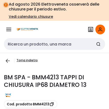
Vai alla
Vai
Ad agosto 2026 Elettroveneta osserverà delle
navigazione
alla
chiusure per il periodo estivo.
pagina
Vedi calendario chiusure
Cerca input
Torna indietro
BM SPA - BMM4213 TAPPI DI
CHIUSURA IP68 DIAMETRO 13
copia
Cod. prodotto BMM4213