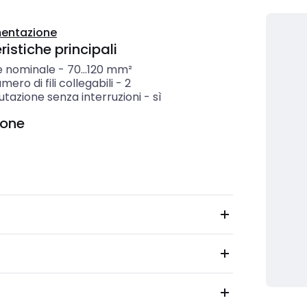
entazione
istiche principali
e nominale
-
70...120
mm²
mero di fili collegabili
-
2
azione senza interruzioni
-
sì
ione