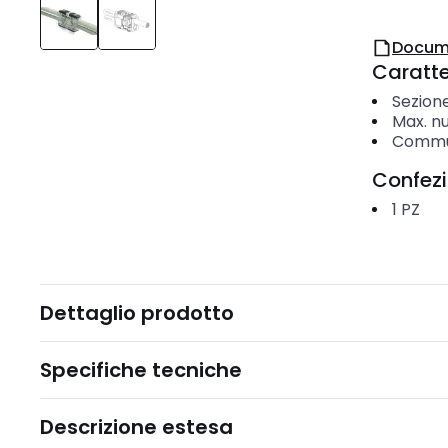
Docum
Caratter
Sezion
Max. nu
Commut
Confez
1
PZ
Dettaglio prodotto
Specifiche tecniche
Descrizione estesa