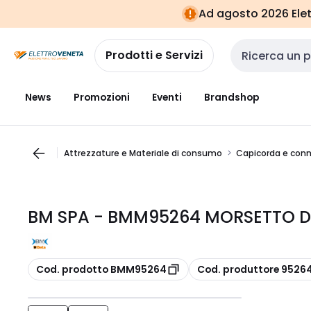
Vai alla
Vai
Ad agosto 2026 Elett
navigazione
alla
pagina
Prodotti e Servizi
Cerca input
News
Promozioni
Eventi
Brandshop
Attrezzature e Materiale di consumo
Capicorda e conn
BM SPA - BMM95264 MORSETTO DI
copia
copia
Cod. prodotto BMM95264
Cod. produttore 9526