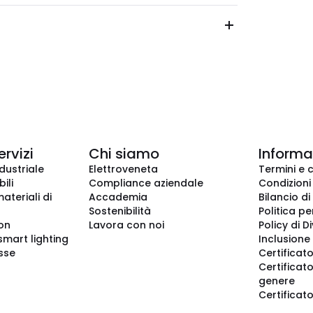
ervizi
Chi siamo
Informaz
dustriale
Elettroveneta
Termini e 
ili
Compliance aziendale
Condizioni
ateriali di
Accademia
Bilancio di
Sostenibilità
Politica pe
ion
Lavora con noi
Policy di D
smart lighting
Inclusione 
sse
Certificato
Certificato
genere
Certificat