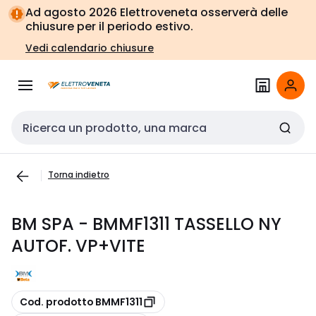
Vai alla
Vai
Ad agosto 2026 Elettroveneta osserverà delle
navigazione
alla
chiusure per il periodo estivo.
pagina
Vedi calendario chiusure
Cerca input
Torna indietro
BM SPA - BMMF1311 TASSELLO NY
AUTOF. VP+VITE
copia
Cod. prodotto BMMF1311