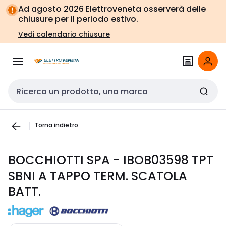
Vai alla
Vai
Ad agosto 2026 Elettroveneta osserverà delle
navigazione
alla
chiusure per il periodo estivo.
pagina
Vedi calendario chiusure
Cerca input
Torna indietro
BOCCHIOTTI SPA - IBOB03598 TPT
SBNI A TAPPO TERM. SCATOLA
BATT.