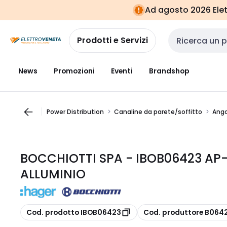
Vai alla
Vai
Ad agosto 2026 Elett
navigazione
alla
pagina
Prodotti e Servizi
Cerca input
News
Promozioni
Eventi
Brandshop
Power Distribution
Canaline da parete/soffitto
Ango
BOCCHIOTTI SPA - IBOB06423 AP-
ALLUMINIO
copia
copia
Cod. prodotto IBOB06423
Cod. produttore B064