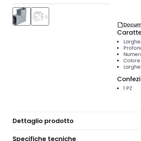
Docum
Caratter
Larghe
Profon
Numero 
Colore
Larghe
Confez
1
PZ
Dettaglio prodotto
Specifiche tecniche