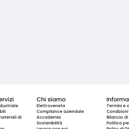
ervizi
Chi siamo
Informaz
dustriale
Elettroveneta
Termini e 
ili
Compliance aziendale
Condizioni
ateriali di
Accademia
Bilancio di
Sostenibilità
Politica pe
ion
Lavora con noi
Policy di D