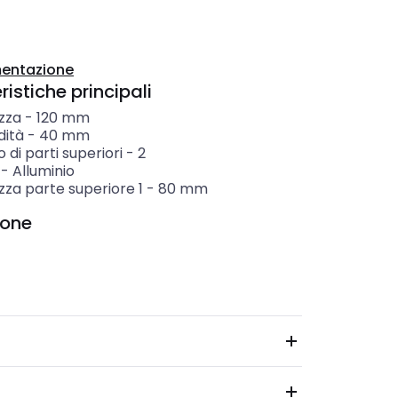
entazione
istiche principali
zza
-
120
mm
dità
-
40
mm
di parti superiori
-
2
-
Alluminio
zza parte superiore 1
-
80
mm
ione