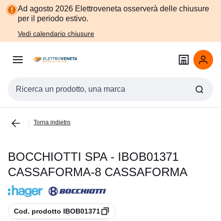
Vai alla
Vai
Ad agosto 2026 Elettroveneta osserverà delle chiusure
navigazione
alla
per il periodo estivo.
pagina
Vedi calendario chiusure
Cerca input
Torna indietro
BOCCHIOTTI SPA - IBOB01371
CASSAFORMA-8 CASSAFORMA
copia
Cod. prodotto IBOB01371