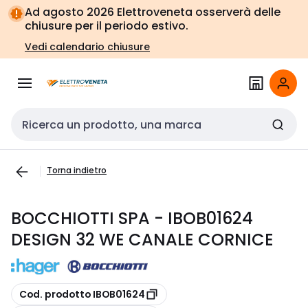
Vai alla
Vai
Ad agosto 2026 Elettroveneta osserverà delle
navigazione
alla
chiusure per il periodo estivo.
pagina
Vedi calendario chiusure
Cerca input
Torna indietro
BOCCHIOTTI SPA - IBOB01624
DESIGN 32 WE CANALE CORNICE
copia
Cod. prodotto IBOB01624