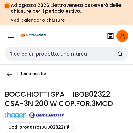
Vai alla
Vai
Ad agosto 2026 Elettroveneta osserverà delle
navigazione
alla
chiusure per il periodo estivo.
pagina
Vedi calendario chiusure
Cerca input
Torna indietro
BOCCHIOTTI SPA - IBOB02322
CSA-3N 200 W COP.FOR.3MOD
copia
Cod. prodotto IBOB02322