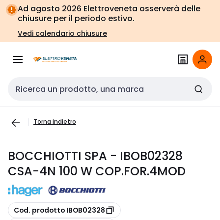
Vai alla
Vai
Ad agosto 2026 Elettroveneta osserverà delle
navigazione
alla
chiusure per il periodo estivo.
pagina
Vedi calendario chiusure
Cerca input
Torna indietro
BOCCHIOTTI SPA - IBOB02328
CSA-4N 100 W COP.FOR.4MOD
copia
Cod. prodotto IBOB02328