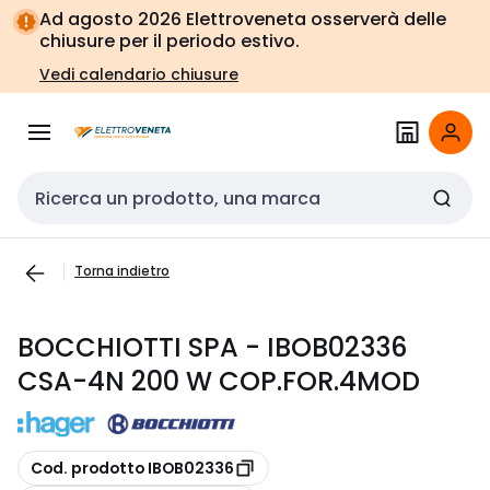
Vai alla
Vai
Ad agosto 2026 Elettroveneta osserverà delle
navigazione
alla
chiusure per il periodo estivo.
pagina
Vedi calendario chiusure
Cerca input
Torna indietro
BOCCHIOTTI SPA - IBOB02336
CSA-4N 200 W COP.FOR.4MOD
copia
Cod. prodotto IBOB02336