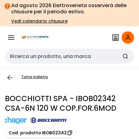
Vai alla
Vai
Ad agosto 2026 Elettroveneta osserverà delle
navigazione
alla
chiusure per il periodo estivo.
pagina
Vedi calendario chiusure
Cerca input
Torna indietro
BOCCHIOTTI SPA - IBOB02342
CSA-6N 120 W COP.FOR.6MOD
copia
Cod. prodotto IBOB02342