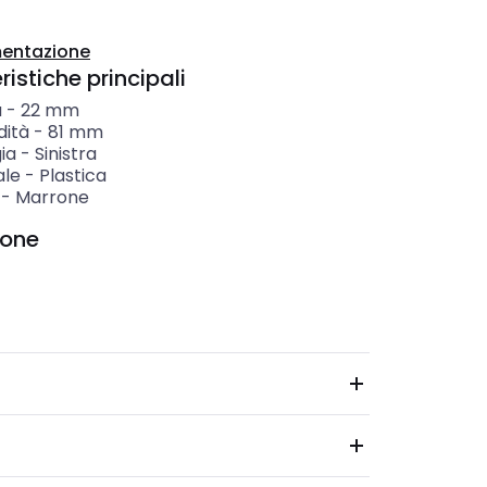
entazione
istiche principali
a
-
22
mm
dità
-
81
mm
ia
-
Sinistra
ale
-
Plastica
-
Marrone
ione