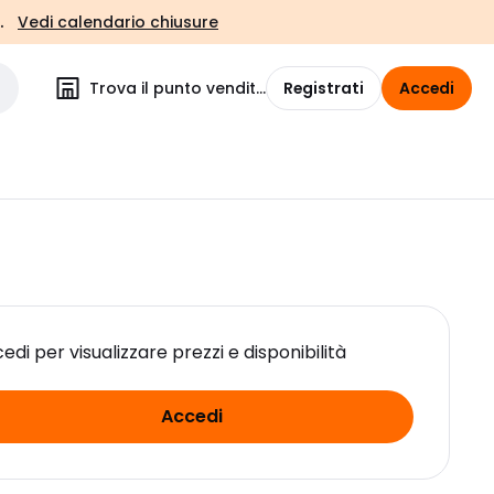
.
Vedi calendario chiusure
Trova il punto vendita
Registrati
Accedi
edi per visualizzare prezzi e disponibilità
Accedi