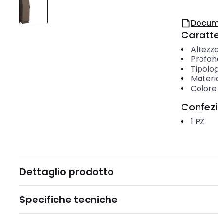
Docum
Caratter
Altezz
Profon
Tipolog
Materi
Colore
Confez
1
PZ
Dettaglio prodotto
Specifiche tecniche