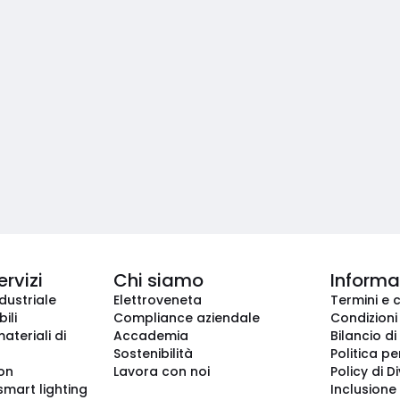
ervizi
Chi siamo
Informaz
dustriale
Elettroveneta
Termini e 
ili
Compliance aziendale
Condizioni
ateriali di
Accademia
Bilancio di
Sostenibilità
Politica pe
ion
Lavora con noi
Policy di D
smart lighting
Inclusione 