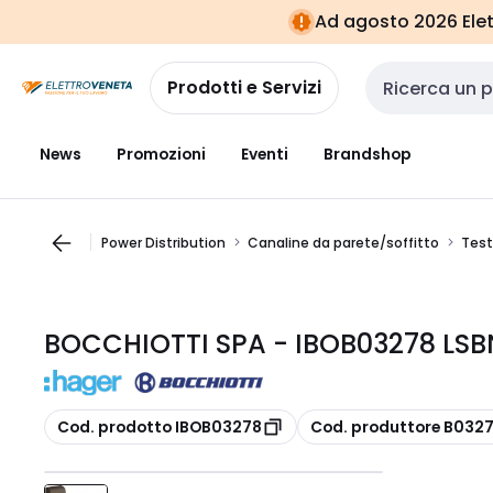
Vai alla
Vai
Ad agosto 2026 Elett
navigazione
alla
pagina
Prodotti e Servizi
Cerca input
News
Promozioni
Eventi
Brandshop
Power Distribution
Canaline da parete/soffitto
Test
BOCCHIOTTI SPA - IBOB03278 LSBN
copia
copia
Cod. prodotto IBOB03278
Cod. produttore B032