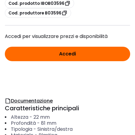
copia
Cod. prodotto IBOB03596
copia
Cod. produttore B03596
Accedi per visualizzare prezzi e disponibilità
Accedi
Documentazione
Caratteristiche principali
Altezza
-
22
mm
Profondità
-
81
mm
Tipologia
-
Sinistra/destra