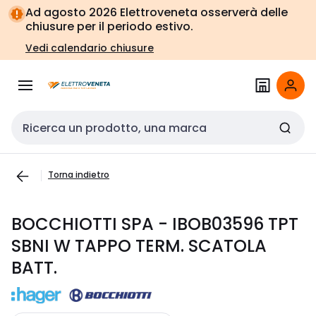
Vai alla
Vai
Ad agosto 2026 Elettroveneta osserverà delle
navigazione
alla
chiusure per il periodo estivo.
pagina
Vedi calendario chiusure
Cerca input
Torna indietro
BOCCHIOTTI SPA - IBOB03596 TPT
SBNI W TAPPO TERM. SCATOLA
BATT.