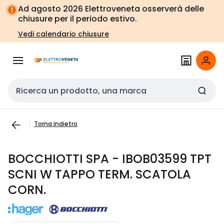
Vai alla
Vai
Ad agosto 2026 Elettroveneta osserverà delle
navigazione
alla
chiusure per il periodo estivo.
pagina
Vedi calendario chiusure
Cerca input
Torna indietro
BOCCHIOTTI SPA - IBOB03599 TPT
SCNI W TAPPO TERM. SCATOLA
CORN.