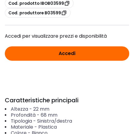
copia
Cod. prodotto IBOB03599
copia
Cod. produttore B03599
Accedi per visualizzare prezzi e disponibilità
Accedi
Caratteristiche principali
Altezza
-
22
mm
Profondità
-
68
mm
Tipologia
-
Sinistra/destra
Materiale
-
Plastica
Colore
-
Bianco