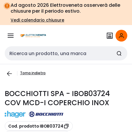
Vai alla
Vai
Ad agosto 2026 Elettroveneta osserverà delle
navigazione
alla
chiusure per il periodo estivo.
pagina
Vedi calendario chiusure
Cerca input
Torna indietro
BOCCHIOTTI SPA - IBOB03724
COV MCD-I COPERCHIO INOX
copia
Cod. prodotto IBOB03724