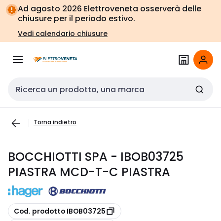
Vai alla
Vai
Ad agosto 2026 Elettroveneta osserverà delle
navigazione
alla
chiusure per il periodo estivo.
pagina
Vedi calendario chiusure
Cerca input
Torna indietro
BOCCHIOTTI SPA - IBOB03725
PIASTRA MCD-T-C PIASTRA
copia
Cod. prodotto IBOB03725