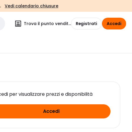
.
Vedi calendario chiusure
Trova il punto vendita
Registrati
Accedi
edi per visualizzare prezzi e disponibilità
Accedi