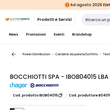
Vai alla
Vai
Ad agosto 2026 Elett
navigazione
alla
pagina
Prodotti e Servizi
Cerca input
News
Promozioni
Eventi
Brandshop
Power Distribution
Canaline da parete/soffitto
Test
BOCCHIOTTI SPA - IBOB04015 LBA 
copia
copia
Cod. prodotto IBOB04015
Cod. produttore B0401