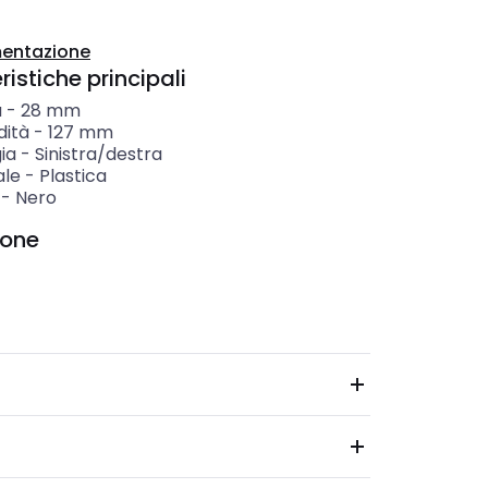
entazione
istiche principali
a
-
28
mm
dità
-
127
mm
ia
-
Sinistra/destra
ale
-
Plastica
-
Nero
ione