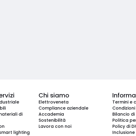
ervizi
Chi siamo
Informaz
dustriale
Elettroveneta
Termini e 
ili
Compliance aziendale
Condizioni
ateriali di
Accademia
Bilancio di
Sostenibilità
Politica pe
ion
Lavora con noi
Policy di D
smart lighting
Inclusione 