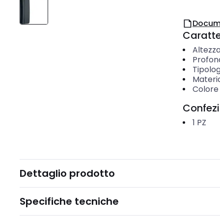
Docum
Caratter
Altezz
Profon
Tipolog
Materi
Colore
Confez
1
PZ
Dettaglio prodotto
Specifiche tecniche