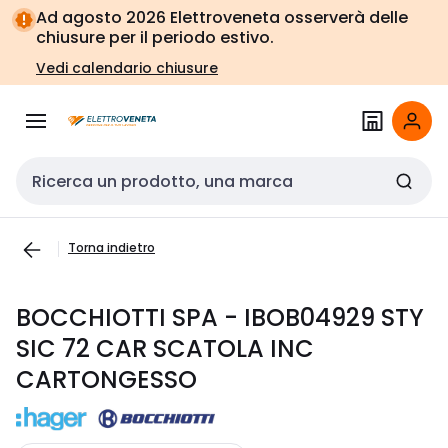
Vai alla
Vai
Ad agosto 2026 Elettroveneta osserverà delle
navigazione
alla
chiusure per il periodo estivo.
pagina
Vedi calendario chiusure
Cerca input
Torna indietro
BOCCHIOTTI SPA - IBOB04929 STY
SIC 72 CAR SCATOLA INC
CARTONGESSO