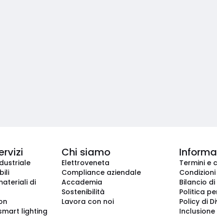
ervizi
Chi siamo
Informaz
dustriale
Elettroveneta
Termini e 
ili
Compliance aziendale
Condizioni
ateriali di
Accademia
Bilancio di
Sostenibilità
Politica pe
ion
Lavora con noi
Policy di D
smart lighting
Inclusione 