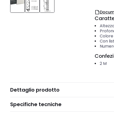
Docum
Caratter
Altezz
Profon
Colore 
Con li
Numero 
Confez
2
M
Dettaglio prodotto
Specifiche tecniche