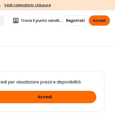
.
Vedi calendario chiusure
Trova il punto vendita
Registrati
Accedi
edi per visualizzare prezzi e disponibilità
Accedi