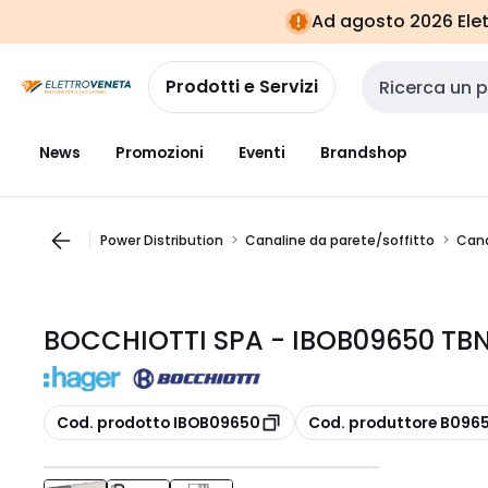
Vai alla
Vai
Ad agosto 2026 Elett
navigazione
alla
pagina
Prodotti e Servizi
Cerca input
News
Promozioni
Eventi
Brandshop
Power Distribution
Canaline da parete/soffitto
Cana
BOCCHIOTTI SPA - IBOB09650 TB
copia
copia
Cod. prodotto IBOB09650
Cod. produttore B096