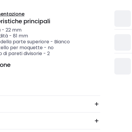
entazione
istiche principali
a
-
22
mm
dità
-
81
mm
della parte superiore
-
Bianco
stello per moquette
-
no
di pareti divisorie
-
2
ione