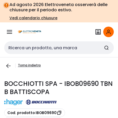
Vai alla
Vai
Ad agosto 2026 Elettroveneta osserverà delle
navigazione
alla
chiusure per il periodo estivo.
pagina
Vedi calendario chiusure
Cerca input
Torna indietro
BOCCHIOTTI SPA - IBOB09690 TBN
B BATTISCOPA
copia
Cod. prodotto IBOB09690