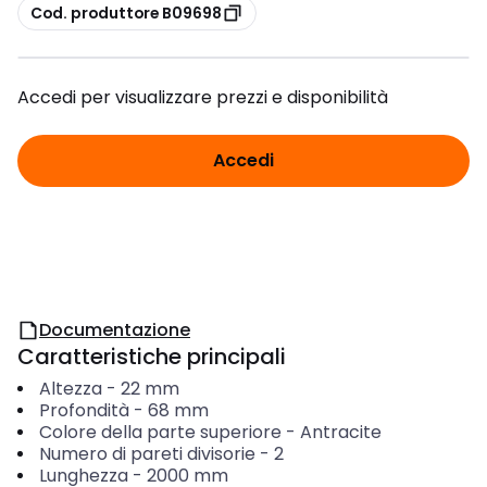
copia
Cod. produttore B09698
Accedi per visualizzare prezzi e disponibilità
Accedi
Documentazione
Caratteristiche principali
Altezza
-
22
mm
Profondità
-
68
mm
Colore della parte superiore
-
Antracite
Numero di pareti divisorie
-
2
Lunghezza
-
2000
mm