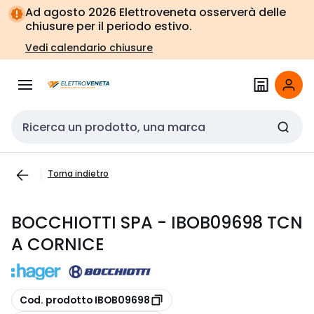
Vai alla
Vai
Ad agosto 2026 Elettroveneta osserverà delle
navigazione
alla
chiusure per il periodo estivo.
pagina
Vedi calendario chiusure
Cerca input
Torna indietro
BOCCHIOTTI SPA - IBOB09698 TCN
A CORNICE
copia
Cod. prodotto IBOB09698