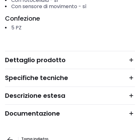
Con fotocellula
-
sì
Con sensore di movimento
-
sì
Confezione
5
PZ
Dettaglio prodotto
Specifiche tecniche
Descrizione estesa
Documentazione
Torna indietro