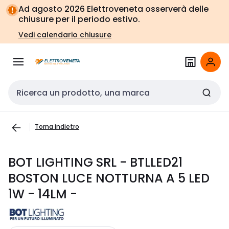
Vai alla
Vai
Ad agosto 2026 Elettroveneta osserverà delle
navigazione
alla
chiusure per il periodo estivo.
pagina
Vedi calendario chiusure
Cerca input
Torna indietro
BOT LIGHTING SRL - BTLLED21
BOSTON LUCE NOTTURNA A 5 LED
1W - 14LM -