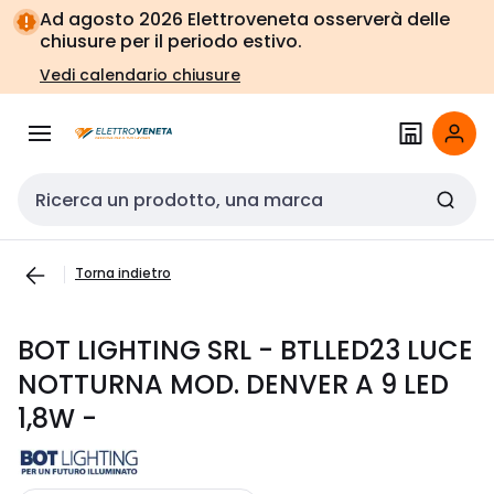
Vai alla
Vai
Ad agosto 2026 Elettroveneta osserverà delle
navigazione
alla
chiusure per il periodo estivo.
pagina
Vedi calendario chiusure
Cerca input
Torna indietro
BOT LIGHTING SRL - BTLLED23 LUCE
NOTTURNA MOD. DENVER A 9 LED
1,8W -