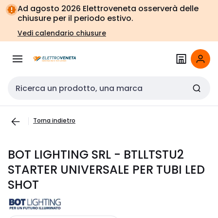
Vai alla
Vai
Ad agosto 2026 Elettroveneta osserverà delle
navigazione
alla
chiusure per il periodo estivo.
pagina
Vedi calendario chiusure
Cerca input
Torna indietro
BOT LIGHTING SRL - BTLLTSTU2
STARTER UNIVERSALE PER TUBI LED
SHOT