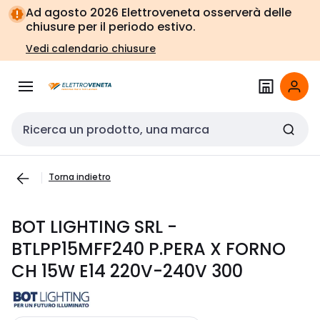
Vai alla
Vai
Ad agosto 2026 Elettroveneta osserverà delle
navigazione
alla
chiusure per il periodo estivo.
pagina
Vedi calendario chiusure
Cerca input
Torna indietro
BOT LIGHTING SRL -
BTLPP15MFF240 P.PERA X FORNO
CH 15W E14 220V-240V 300