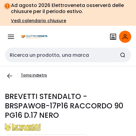
Vai alla
Vai
Ad agosto 2026 Elettroveneta osserverà delle
navigazione
alla
chiusure per il periodo estivo.
pagina
Vedi calendario chiusure
Cerca input
Torna indietro
BREVETTI STENDALTO -
BRSPAWOB-17P16 RACCORDO 90
PG16 D.17 NERO